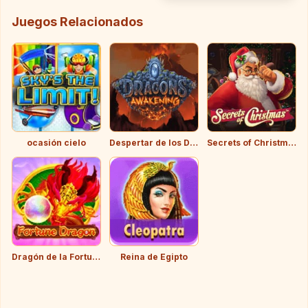
Juegos Relacionados
ocasión cielo
Despertar de los Dragones
Secrets of Christmas™
Dragón de la Fortuna
Reina de Egipto