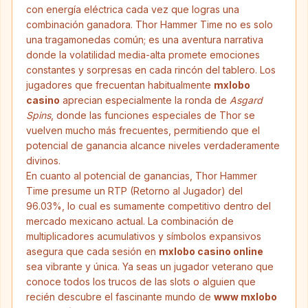
con energía eléctrica cada vez que logras una
combinación ganadora. Thor Hammer Time no es solo
una tragamonedas común; es una aventura narrativa
donde la volatilidad media-alta promete emociones
constantes y sorpresas en cada rincón del tablero. Los
jugadores que frecuentan habitualmente
mxlobo
casino
aprecian especialmente la ronda de
Asgard
Spins
, donde las funciones especiales de Thor se
vuelven mucho más frecuentes, permitiendo que el
potencial de ganancia alcance niveles verdaderamente
divinos.
En cuanto al potencial de ganancias, Thor Hammer
Time presume un RTP (Retorno al Jugador) del
96.03%, lo cual es sumamente competitivo dentro del
mercado mexicano actual. La combinación de
multiplicadores acumulativos y símbolos expansivos
asegura que cada sesión en
mxlobo casino online
sea vibrante y única. Ya seas un jugador veterano que
conoce todos los trucos de las slots o alguien que
recién descubre el fascinante mundo de
www mxlobo