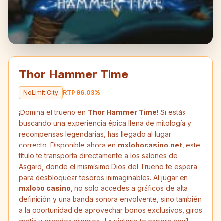
▶
Thor Hammer Time
NoLimit City
RTP 96.03%
¡Domina el trueno en
Thor Hammer Time
! Si estás
buscando una experiencia épica llena de mitología y
recompensas legendarias, has llegado al lugar
correcto. Disponible ahora en
mxlobocasino.net
, este
título te transporta directamente a los salones de
Asgard, donde el mismísimo Dios del Trueno te espera
para desbloquear tesoros inimaginables. Al jugar en
mxlobo casino
, no solo accedes a gráficos de alta
definición y una banda sonora envolvente, sino también
a la oportunidad de aprovechar bonos exclusivos, giros
gratis y grandes premios. ¡La victoria te espera aquí!