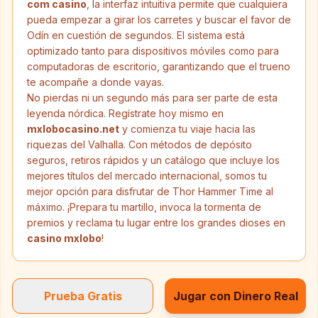
com casino
, la interfaz intuitiva permite que cualquiera
pueda empezar a girar los carretes y buscar el favor de
Odín en cuestión de segundos. El sistema está
optimizado tanto para dispositivos móviles como para
computadoras de escritorio, garantizando que el trueno
te acompañe a donde vayas.
No pierdas ni un segundo más para ser parte de esta
leyenda nórdica. Regístrate hoy mismo en
mxlobocasino.net
y comienza tu viaje hacia las
riquezas del Valhalla. Con métodos de depósito
seguros, retiros rápidos y un catálogo que incluye los
mejores títulos del mercado internacional, somos tu
mejor opción para disfrutar de Thor Hammer Time al
máximo. ¡Prepara tu martillo, invoca la tormenta de
premios y reclama tu lugar entre los grandes dioses en
casino mxlobo
!
Prueba Gratis
Jugar con Dinero Real