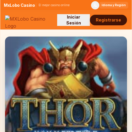
MxLobo Casino
El mejor casino online
Idioma y Región
Iniciar
Registrarse
Sesión