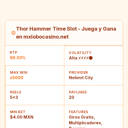
Thor Hammer Time Slot - Juega y Gana
⚙️
en mxlobocasino.net
RTP
VOLATILITY
96.03%
Alta ⚡⚡⚡⚡🌑
MAX WIN
PROVIDER
x5000
Nolimit City
REELS
PAYLINES
5x3
20
MIN BET
FEATURES
$4.00 MXN
Giros Gratis,
Multiplicadores,