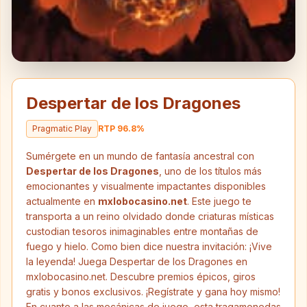
▶
Despertar de los Dragones
Pragmatic Play
RTP 96.8%
Sumérgete en un mundo de fantasía ancestral con
Despertar de los Dragones
, uno de los títulos más
emocionantes y visualmente impactantes disponibles
actualmente en
mxlobocasino.net
. Este juego te
transporta a un reino olvidado donde criaturas místicas
custodian tesoros inimaginables entre montañas de
fuego y hielo. Como bien dice nuestra invitación: ¡Vive
la leyenda! Juega Despertar de los Dragones en
mxlobocasino.net. Descubre premios épicos, giros
gratis y bonos exclusivos. ¡Regístrate y gana hoy mismo!
En cuanto a las mecánicas de juego, esta tragamonedas