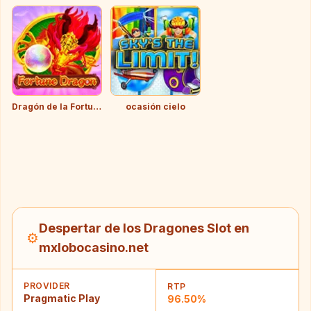
Dragón de la Fortuna
ocasión cielo
Despertar de los Dragones Slot en
⚙️
mxlobocasino.net
PROVIDER
RTP
Pragmatic Play
96.50%