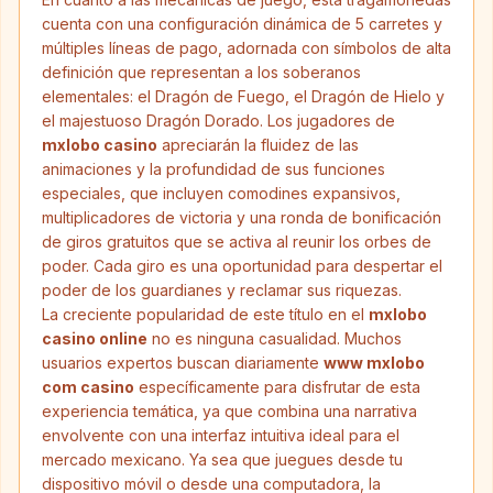
cuenta con una configuración dinámica de 5 carretes y
múltiples líneas de pago, adornada con símbolos de alta
definición que representan a los soberanos
elementales: el Dragón de Fuego, el Dragón de Hielo y
el majestuoso Dragón Dorado. Los jugadores de
mxlobo casino
apreciarán la fluidez de las
animaciones y la profundidad de sus funciones
especiales, que incluyen comodines expansivos,
multiplicadores de victoria y una ronda de bonificación
de giros gratuitos que se activa al reunir los orbes de
poder. Cada giro es una oportunidad para despertar el
poder de los guardianes y reclamar sus riquezas.
La creciente popularidad de este título en el
mxlobo
casino online
no es ninguna casualidad. Muchos
usuarios expertos buscan diariamente
www mxlobo
com casino
específicamente para disfrutar de esta
experiencia temática, ya que combina una narrativa
envolvente con una interfaz intuitiva ideal para el
mercado mexicano. Ya sea que juegues desde tu
dispositivo móvil o desde una computadora, la