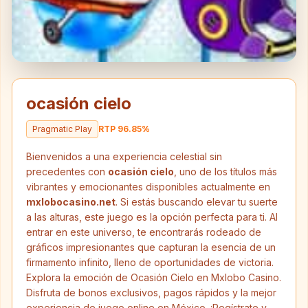
▶
ocasión cielo
Pragmatic Play
RTP 96.85%
Bienvenidos a una experiencia celestial sin
precedentes con
ocasión cielo
, uno de los títulos más
vibrantes y emocionantes disponibles actualmente en
mxlobocasino.net
. Si estás buscando elevar tu suerte
a las alturas, este juego es la opción perfecta para ti. Al
entrar en este universo, te encontrarás rodeado de
gráficos impresionantes que capturan la esencia de un
firmamento infinito, lleno de oportunidades de victoria.
Explora la emoción de Ocasión Cielo en Mxlobo Casino.
Disfruta de bonos exclusivos, pagos rápidos y la mejor
experiencia de juego online en México. ¡Regístrate y