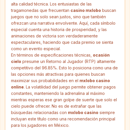
alta calidad técnica. Los entusiastas de las
tragamonedas que frecuentan
casino mxlobo
buscan
juegos que no solo sean justos, sino que también
ofrezcan una narrativa envolvente. Aquí, cada símbolo
especial cuenta una historia de prosperidad, y las
animaciones de victoria son verdaderamente
espectaculares, haciendo que cada premio se sienta
como un evento especial.
En términos de especificaciones técnicas,
ocasión
cielo
presume un Retorno al Jugador (RTP) altamente
competitivo del 96.85%. Esto lo posiciona como una de
las opciones más atractivas para quienes buscan
maximizar sus probabilidades en el
mxlobo casino
online
. La volatilidad del juego permite obtener pagos
constantes, manteniendo la adrenalina al máximo
mientras esperas ese gran golpe de suerte que solo el
cielo puede ofrecer. No es de extrañar que las
búsquedas relacionadas con
mxlobo casino
siempre
incluyan este título como una recomendación principal
para los jugadores en México.