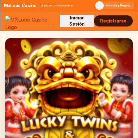
MxLobo Casino
El mejor casino online
Idioma y Región
Iniciar
Registrarse
Sesión