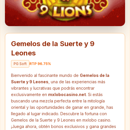
▶
Gemelos de la Suerte y 9
Leones
PG Soft
RTP 96.75%
Bienvenido al fascinante mundo de
Gemelos de la
Suerte y 9 Leones
, una de las experiencias más
vibrantes y lucrativas que podrás encontrar
exclusivamente en
mxlobocasino.net
. Si estás
buscando una mezcla perfecta entre la mitología
oriental y las oportunidades de ganar en grande, has
llegado al lugar indicado. Descubre la fortuna con
Gemelos de la Suerte y 9 Leones en mxlobo casino.
¡Juega ahora, obtén bonos exclusivos y gana grandes