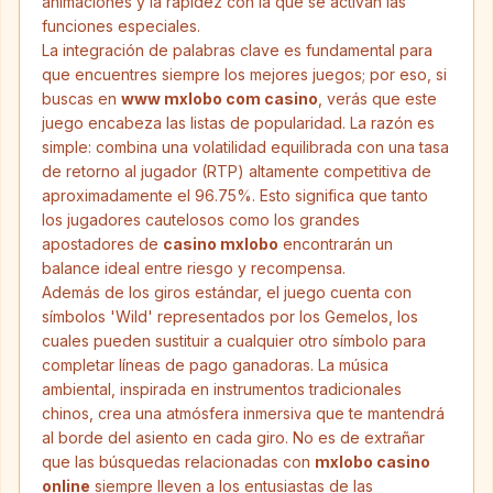
animaciones y la rapidez con la que se activan las
funciones especiales.
La integración de palabras clave es fundamental para
que encuentres siempre los mejores juegos; por eso, si
buscas en
www mxlobo com casino
, verás que este
juego encabeza las listas de popularidad. La razón es
simple: combina una volatilidad equilibrada con una tasa
de retorno al jugador (RTP) altamente competitiva de
aproximadamente el 96.75%. Esto significa que tanto
los jugadores cautelosos como los grandes
apostadores de
casino mxlobo
encontrarán un
balance ideal entre riesgo y recompensa.
Además de los giros estándar, el juego cuenta con
símbolos 'Wild' representados por los Gemelos, los
cuales pueden sustituir a cualquier otro símbolo para
completar líneas de pago ganadoras. La música
ambiental, inspirada en instrumentos tradicionales
chinos, crea una atmósfera inmersiva que te mantendrá
al borde del asiento en cada giro. No es de extrañar
que las búsquedas relacionadas con
mxlobo casino
online
siempre lleven a los entusiastas de las