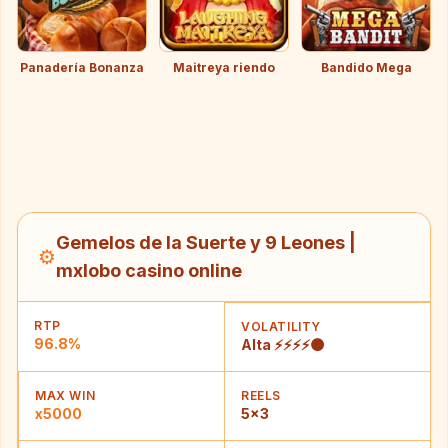
Panadería Bonanza
Maitreya riendo
Bandido Mega
Gemelos de la Suerte y 9 Leones |
⚙️
mxlobo casino online
RTP
VOLATILITY
96.8%
Alta ⚡⚡⚡⚡🌑
MAX WIN
REELS
x5000
5x3