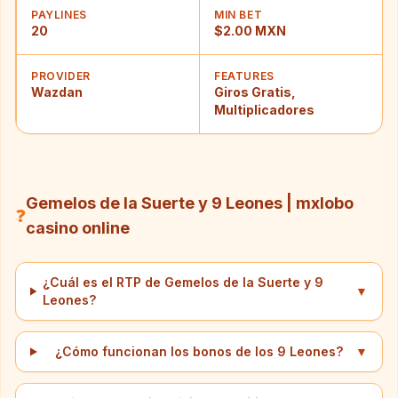
PAYLINES
MIN BET
20
$2.00 MXN
PROVIDER
FEATURES
Wazdan
Giros Gratis,
Multiplicadores
Gemelos de la Suerte y 9 Leones | mxlobo
❓
casino online
¿Cuál es el RTP de Gemelos de la Suerte y 9
▼
Leones?
¿Cómo funcionan los bonos de los 9 Leones?
▼