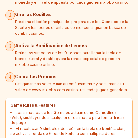
moneda y el nivel de apuesta por cada giro en mxlobo casino.
Gira los Rodillos
2
Presiona el botón principal de giro para que los Gemelos de la
Suerte y los leones orientales comiencen a girar en busca de
combinaciones.
Activa la Bonificación de Leones
3
Reúne los símbolos de los 9 Leones para llenar la tabla de
bonos lateral y desbloquear la ronda especial de giros en
mxlobo casino online.
Cobra tus Premios
4
Las ganancias se calculan automáticamente y se suman a tu
saldo de www mxlobo com casino tras cada jugada ganadora.
Game Rules & Features
Los símbolos de los Gemelos actúan como Comodines
(Wild), sustituyendo a cualquier otro símbolo para formar líneas
de pago.
Al recolectar 9 símbolos de León en la tabla de bonificación,
se activa la ronda de Giros de Fortuna con multiplicadores