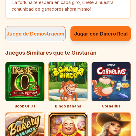
¡La fortuna te espera en cada giro, únete a nuestra
comunidad de ganadores ahora mismo!
Juego de Demostración
Jugar con Dinero Real
Juegos Similares que te Gustarán
Book Of Oz
Bingo Banana
Cornelius