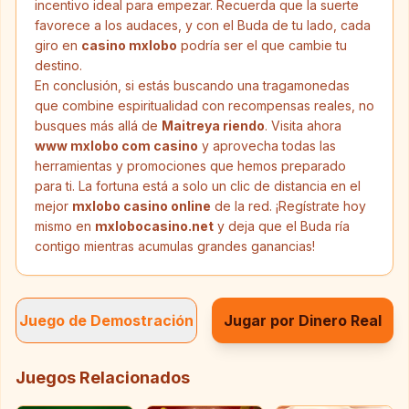
incentivo ideal para empezar. Recuerda que la suerte
favorece a los audaces, y con el Buda de tu lado, cada
giro en
casino mxlobo
podría ser el que cambie tu
destino.
En conclusión, si estás buscando una tragamonedas
que combine espiritualidad con recompensas reales, no
busques más allá de
Maitreya riendo
. Visita ahora
www mxlobo com casino
y aprovecha todas las
herramientas y promociones que hemos preparado
para ti. La fortuna está a solo un clic de distancia en el
mejor
mxlobo casino online
de la red. ¡Regístrate hoy
mismo en
mxlobocasino.net
y deja que el Buda ría
contigo mientras acumulas grandes ganancias!
Juego de Demostración
Jugar por Dinero Real
Juegos Relacionados