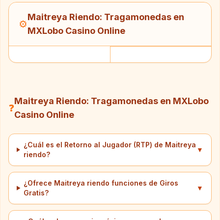
Maitreya Riendo: Tragamonedas en
⚙️
MXLobo Casino Online
Maitreya Riendo: Tragamonedas en MXLobo
❓
Casino Online
¿Cuál es el Retorno al Jugador (RTP) de Maitreya
▼
riendo?
¿Ofrece Maitreya riendo funciones de Giros
▼
Gratis?