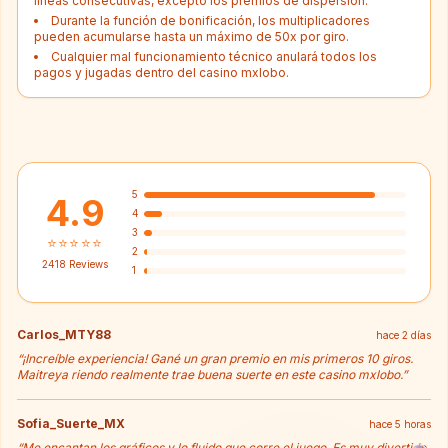
líneas consecutivas, excepto los premios de dispersión.
Durante la función de bonificación, los multiplicadores
pueden acumularse hasta un máximo de 50x por giro.
Cualquier mal funcionamiento técnico anulará todos los
pagos y jugadas dentro del casino mxlobo.
5
4.9
4
3
⭐⭐⭐⭐⭐
2
2418 Reviews
1
Carlos_MTY88
hace 2 días
“¡Increíble experiencia! Gané un gran premio en mis primeros 10 giros.
Maitreya riendo realmente trae buena suerte en este casino mxlobo.”
Sofia_Suerte_MX
hace 5 horas
“Me encantan los gráficos y lo fluido que corre el juego. Es muy divertido