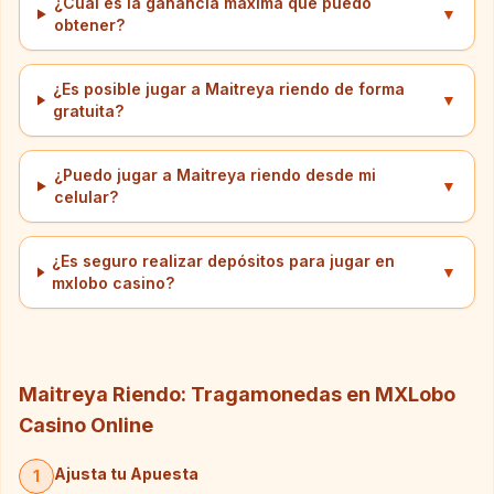
¿Cuál es la ganancia máxima que puedo
▼
obtener?
¿Es posible jugar a Maitreya riendo de forma
▼
gratuita?
¿Puedo jugar a Maitreya riendo desde mi
▼
celular?
¿Es seguro realizar depósitos para jugar en
▼
mxlobo casino?
Maitreya Riendo: Tragamonedas en MXLobo
Casino Online
Ajusta tu Apuesta
1