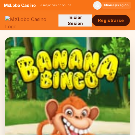
MxLobo Casino
El mejor casino online
Idioma y Región
Iniciar
Registrarse
Sesión