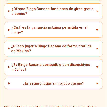
¿Ofrece Bingo Banana funciones de giros gratis
▼
o bonos?
¿Cuál es la ganancia máxima permitida en el
▼
juego?
¿Puedo jugar a Bingo Banana de forma gratuita
▼
en México?
¿Es Bingo Banana compatible con dispositivos
▼
móviles?
¿Es seguro jugar en mxlobo casino?
▼