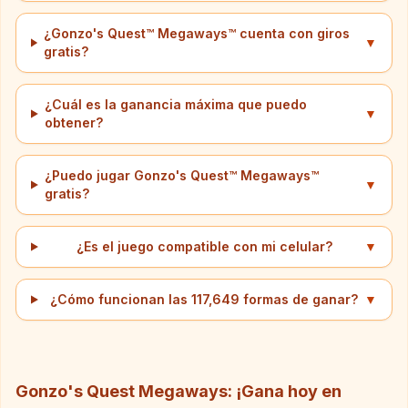
¿Gonzo's Quest™ Megaways™ cuenta con giros
▼
gratis?
¿Cuál es la ganancia máxima que puedo
▼
obtener?
¿Puedo jugar Gonzo's Quest™ Megaways™
▼
gratis?
¿Es el juego compatible con mi celular?
▼
¿Cómo funcionan las 117,649 formas de ganar?
▼
Gonzo's Quest Megaways: ¡Gana hoy en