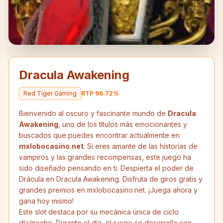
▶
Dracula Awakening
Red Tiger Gaming
RTP 96.72%
Bienvenido al oscuro y fascinante mundo de
Dracula
Awakening
, uno de los títulos más emocionantes y
buscados que puedes encontrar actualmente en
mxlobocasino.net
. Si eres amante de las historias de
vampiros y las grandes recompensas, este juego ha
sido diseñado pensando en ti. Despierta el poder de
Drácula en Dracula Awakening. Disfruta de giros gratis y
grandes premios en mxlobocasino.net. ¡Juega ahora y
gana hoy mismo!
Este slot destaca por su mecánica única de ciclo
día/noche. Durante el día, el juego se desarrolla con