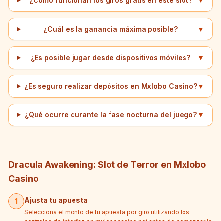
¿Cómo funcionan los giros gratis en este slot?
▼
¿Cuál es la ganancia máxima posible?
▼
¿Es posible jugar desde dispositivos móviles?
▼
¿Es seguro realizar depósitos en Mxlobo Casino?
▼
¿Qué ocurre durante la fase nocturna del juego?
▼
Dracula Awakening: Slot de Terror en Mxlobo
Casino
Ajusta tu apuesta
1
Selecciona el monto de tu apuesta por giro utilizando los