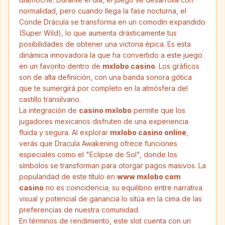
normalidad, pero cuando llega la fase nocturna, el
Conde Drácula se transforma en un comodín expandido
(Super Wild), lo que aumenta drásticamente tus
posibilidades de obtener una victoria épica. Es esta
dinámica innovadora la que ha convertido a este juego
en un favorito dentro de
mxlobo casino
. Los gráficos
son de alta definición, con una banda sonora gótica
que te sumergirá por completo en la atmósfera del
castillo transilvano.
La integración de
casino mxlobo
permite que los
jugadores mexicanos disfruten de una experiencia
fluida y segura. Al explorar
mxlobo casino online
,
verás que Dracula Awakening ofrece funciones
especiales como el "Eclipse de Sol", donde los
símbolos se transforman para otorgar pagos masivos. La
popularidad de este título en
www mxlobo com
casino
no es coincidencia; su equilibrio entre narrativa
visual y potencial de ganancia lo sitúa en la cima de las
preferencias de nuestra comunidad.
En términos de rendimiento, este slot cuenta con un