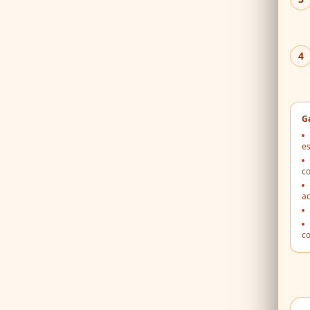
4
G
es
c
ac
co