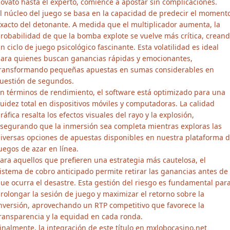
ovato hasta el experto, comience a apostar sin complicaciones.
l núcleo del juego se basa en la capacidad de predecir el moment
xacto del detonante. A medida que el multiplicador aumenta, la
robabilidad de que la bomba explote se vuelve más crítica, crean
n ciclo de juego psicológico fascinante. Esta volatilidad es ideal
ara quienes buscan ganancias rápidas y emocionantes,
ransformando pequeñas apuestas en sumas considerables en
uestión de segundos.
n términos de rendimiento, el software está optimizado para una
luidez total en dispositivos móviles y computadoras. La calidad
ráfica resalta los efectos visuales del rayo y la explosión,
segurando que la inmersión sea completa mientras exploras las
iversas opciones de apuestas disponibles en nuestra plataforma 
uegos de azar en línea.
ara aquellos que prefieren una estrategia más cautelosa, el
istema de cobro anticipado permite retirar las ganancias antes de
ue ocurra el desastre. Esta gestión del riesgo es fundamental par
rolongar la sesión de juego y maximizar el retorno sobre la
nversión, aprovechando un RTP competitivo que favorece la
ransparencia y la equidad en cada ronda.
inalmente, la integración de este título en mxlobocasino.net