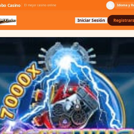
bo Casino
El mejor casino online
Idioma y R
Iniciar Sesión
Registrar