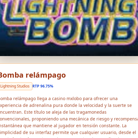
▶
Bomba relámpago
Lightning Studios
RTP 96.75%
omba relámpago llega a casino mxlobo para ofrecer una
xperiencia de adrenalina pura donde la velocidad y la suerte se
ncuentran. Este título se aleja de las tragamonedas
onvencionales, proponiendo una mecánica de riesgo y recompens
nstantánea que mantiene al jugador en tensión constante. La
implicidad de su interfaz permite que cualquier usuario, desde el