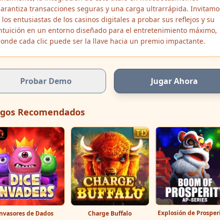
arantiza transacciones seguras y una carga ultrarrápida. Invitamo
 los entusiastas de los casinos digitales a probar sus reflejos y su
ntuición en un entorno diseñado para el entretenimiento máximo,
onde cada clic puede ser la llave hacia un premio impactante.
Probar Demo
Jugar Ahora
egos Recomendados
Explosión de Prosper
nvasores de Dados
Charge Buffalo