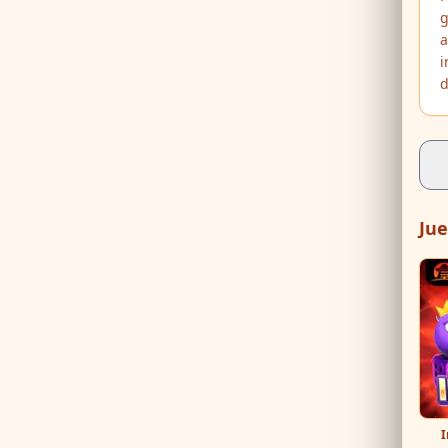
g
a
i
d
Ju
I