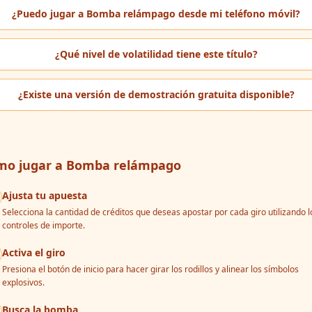
¿Puedo jugar a Bomba relámpago desde mi teléfono móvil?
¿Qué nivel de volatilidad tiene este título?
¿Existe una versión de demostración gratuita disponible?
mo jugar a Bomba relámpago
Ajusta tu apuesta
Selecciona la cantidad de créditos que deseas apostar por cada giro utilizando l
controles de importe.
Activa el giro
Presiona el botón de inicio para hacer girar los rodillos y alinear los símbolos
explosivos.
Busca la bomba